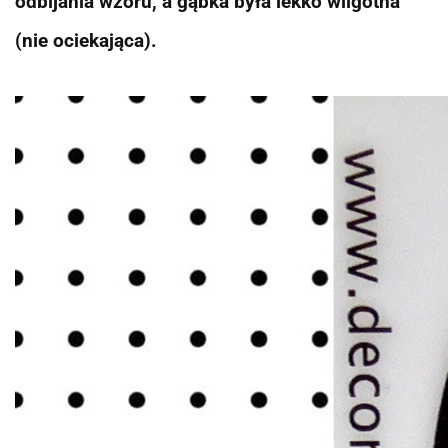
odbijania wzoru, a gąbka była lekko wilgotna
(nie ociekająca).