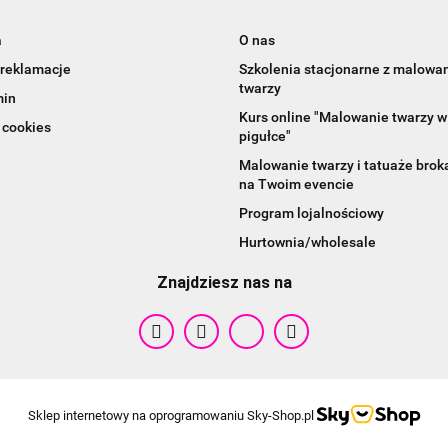
a
O nas
 reklamacje
Szkolenia stacjonarne z malowa
twarzy
min
Kurs online "Malowanie twarzy w
 cookies
pigułce"
Malowanie twarzy i tatuaże bro
na Twoim evencie
Cameleon
Program lojalnościowy
Hurtownia/wholesale
Znajdziesz nas na
Sklep internetowy na oprogramowaniu Sky-Shop.pl