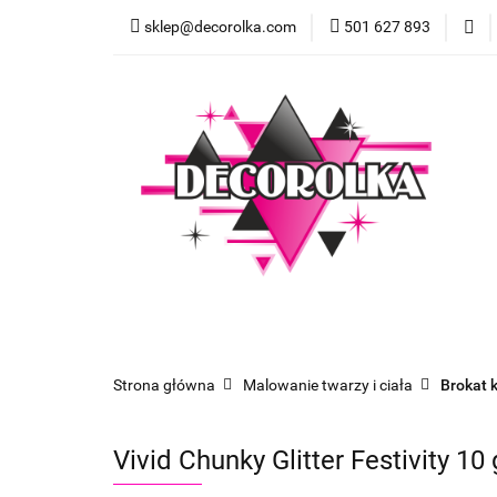
sklep@decorolka.com
501 627 893
Skle
Sklep
Szkolenia z malowania twarzy
Strona główna
Malowanie twarzy i ciała
Brokat 
Vivid Chunky Glitter Festivity 10 