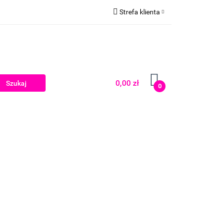
Strefa klienta
Zaloguj się
Zarejestruj się
Dodaj zgłoszenie
0,00 zł
0