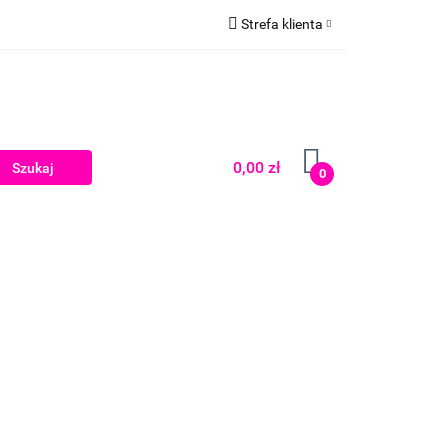
Strefa klienta
Zaloguj się
Zarejestruj się
Dodaj zgłoszenie
0,00 zł
0