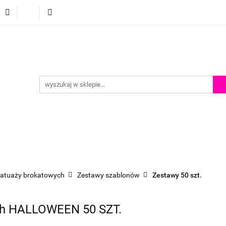
p
Szkolenia z malowania twarzy
Porady i inspiracje
Porady i inspiracje
tatuaży brokatowych
Zestawy szablonów
Zestawy 50 szt.
ych HALLOWEEN 50 SZT.