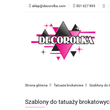
sklep@decorolka.com
501 627 893
Skle
Sklep
Szkolenia z malowania twarzy
Strona główna
Tatuaże brokatowe
Szablony do 
Szablony do tatuaży brokatow