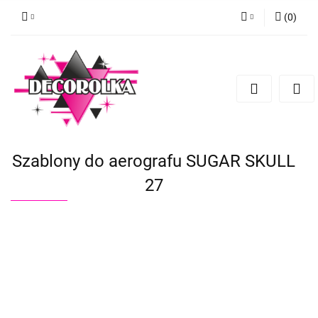
(
0
)
Zaloguj się
Zarejestruj się
Dodaj zgłoszenie
Szablony do aerografu SUGAR SKULL
27