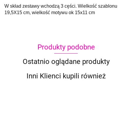
W skład zestawy wchodzą 3 cęści. Wielkość szablonu
19,5X15 cm, wielkość motywu ok 15x11 cm
Produkty podobne
Ostatnio oglądane produkty
Inni Klienci kupili również
Szablon
Szablon
Szablon
Szablon
Szablon
Szab