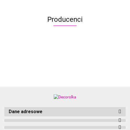
jednorożec
jednorożec
Producenci
Aliyah
Dane adresowe