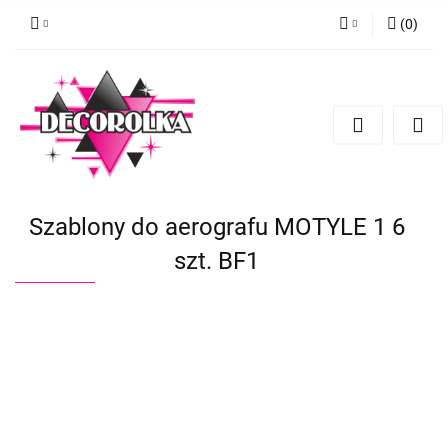
(
0
)
Zaloguj się
Zarejestruj się
Dodaj zgłoszenie
Szablony do aerografu MOTYLE 1 6
szt. BF1