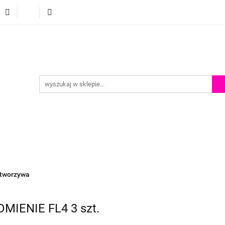
p
Szkolenia z malowania twarzy
Porady i inspiracje
Porady i inspiracje
 tworzywa
OMIENIE FL4 3 szt.