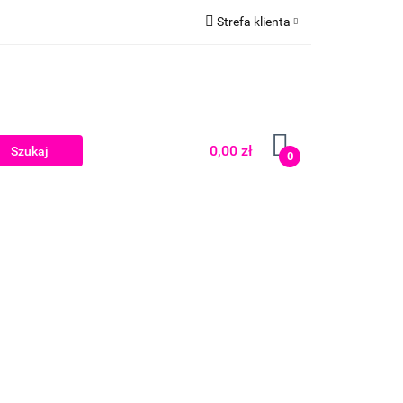
Strefa klienta
Zaloguj się
Zarejestruj się
Dodaj zgłoszenie
0,00 zł
0