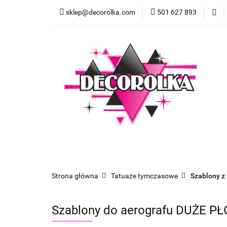
sklep@decorolka.com
501 627 893
Skle
Sklep
Szkolenia z malowania twarzy
Strona główna
Tatuaże tymczasowe
Szablony z
Szablony do aerografu DUŻE PŁ