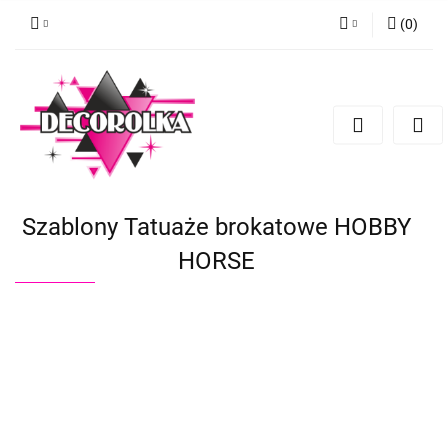
(
0
)
Zaloguj się
Zarejestruj się
Dodaj zgłoszenie
Szablony Tatuaże brokatowe HOBBY
HORSE