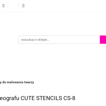
p
Szkolenia z malowania twarzy
Porady i inspiracje
Porady i inspiracje
y do malowania twarzy
reografu CUTE STENCILS CS-8