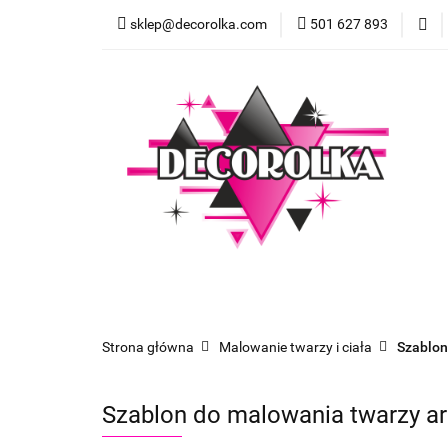
sklep@decorolka.com
501 627 893
Skle
Sklep
Szkolenia z malowania twarzy
Strona główna
Malowanie twarzy i ciała
Szablon
Szablon do malowania twarzy a