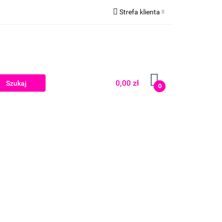
Strefa klienta
Zaloguj się
Zarejestruj się
Dodaj zgłoszenie
0,00 zł
0