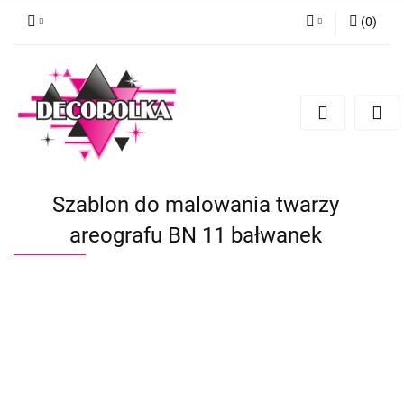
(
0
)
Zaloguj się
Zarejestruj się
Dodaj zgłoszenie
Szablon do malowania twarzy
areografu BN 11 bałwanek