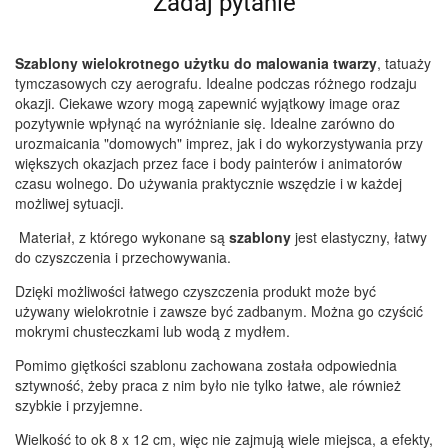
Zadaj pytanie
Szablony wielokrotnego użytku do malowania twarzy
, tatuaży
tymczasowych czy aerografu. Idealne podczas różnego rodzaju
okazji. Ciekawe wzory mogą zapewnić wyjątkowy image oraz
pozytywnie wpłynąć na wyróżnianie się. Idealne zarówno do
urozmaicania "domowych" imprez, jak i do wykorzystywania przy
większych okazjach przez face i body painterów i animatorów
czasu wolnego. Do używania praktycznie wszędzie i w każdej
możliwej sytuacji.
Materiał, z którego wykonane są
szablony
jest elastyczny, łatwy
do czyszczenia i przechowywania.
Dzięki możliwości łatwego czyszczenia produkt może być
używany wielokrotnie i zawsze być zadbanym. Można go czyścić
mokrymi chusteczkami lub wodą z mydłem.
Pomimo giętkości szablonu zachowana została odpowiednia
sztywność, żeby praca z nim było nie tylko łatwe, ale również
szybkie i przyjemne.
Wielkość to ok 8 x 12 cm, więc nie zajmują wiele miejsca, a efekty,