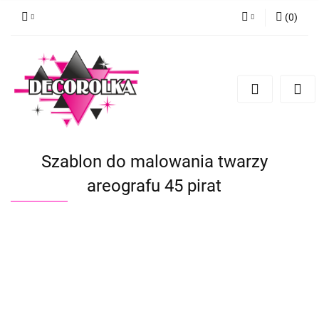
(
0
)
Zaloguj się
Zarejestruj się
Dodaj zgłoszenie
Szablon do malowania twarzy
areografu 45 pirat