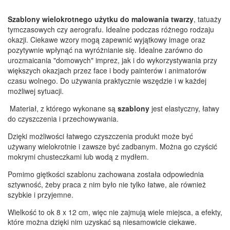
Szablony wielokrotnego użytku do malowania twarzy
, tatuaży
tymczasowych czy aerografu. Idealne podczas różnego rodzaju
okazji. Ciekawe wzory mogą zapewnić wyjątkowy image oraz
pozytywnie wpłynąć na wyróżnianie się. Idealne zarówno do
urozmaicania "domowych" imprez, jak i do wykorzystywania przy
większych okazjach przez face i body painterów i animatorów
czasu wolnego. Do używania praktycznie wszędzie i w każdej
możliwej sytuacji.
Materiał, z którego wykonane są
szablony
jest elastyczny, łatwy
do czyszczenia i przechowywania.
Dzięki możliwości łatwego czyszczenia produkt może być
używany wielokrotnie i zawsze być zadbanym. Można go czyścić
mokrymi chusteczkami lub wodą z mydłem.
Pomimo giętkości szablonu zachowana została odpowiednia
sztywność, żeby praca z nim było nie tylko łatwe, ale również
szybkie i przyjemne.
Wielkość to ok 8 x 12 cm, więc nie zajmują wiele miejsca, a efekty,
które można dzięki nim uzyskać są niesamowicie ciekawe.