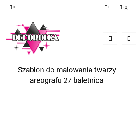
(
0
)
Zaloguj się
Zarejestruj się
Dodaj zgłoszenie
Szablon do malowania twarzy
areografu 27 baletnica