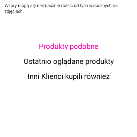
Wzory mogą się nieznacznie różnić od tych widocznych na
zdjęciach.
Produkty podobne
Ostatnio oglądane produkty
Inni Klienci kupili również
Szablon
Szablon
Szablon
Szablon
Szablon
Szab