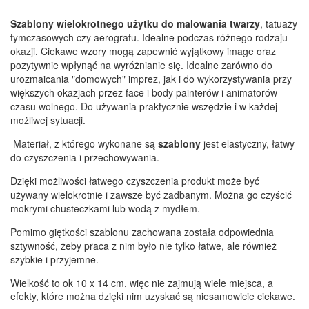
Szablony wielokrotnego użytku do malowania twarzy
, tatuaży
tymczasowych czy aerografu. Idealne podczas różnego rodzaju
okazji. Ciekawe wzory mogą zapewnić wyjątkowy image oraz
pozytywnie wpłynąć na wyróżnianie się. Idealne zarówno do
urozmaicania "domowych" imprez, jak i do wykorzystywania przy
większych okazjach przez face i body painterów i animatorów
czasu wolnego. Do używania praktycznie wszędzie i w każdej
możliwej sytuacji.
Materiał, z którego wykonane są
szablony
jest elastyczny, łatwy
do czyszczenia i przechowywania.
Dzięki możliwości łatwego czyszczenia produkt może być
używany wielokrotnie i zawsze być zadbanym. Można go czyścić
mokrymi chusteczkami lub wodą z mydłem.
Pomimo giętkości szablonu zachowana została odpowiednia
sztywność, żeby praca z nim było nie tylko łatwe, ale również
szybkie i przyjemne.
Wielkość to ok 10 x 14 cm, więc nie zajmują wiele miejsca, a
efekty, które można dzięki nim uzyskać są niesamowicie ciekawe.