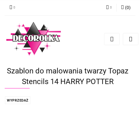
(
0
)
Zaloguj się
Zarejestruj się
Dodaj zgłoszenie
Szablon do malowania twarzy Topaz
Stencils 14 HARRY POTTER
WYPRZEDAŻ