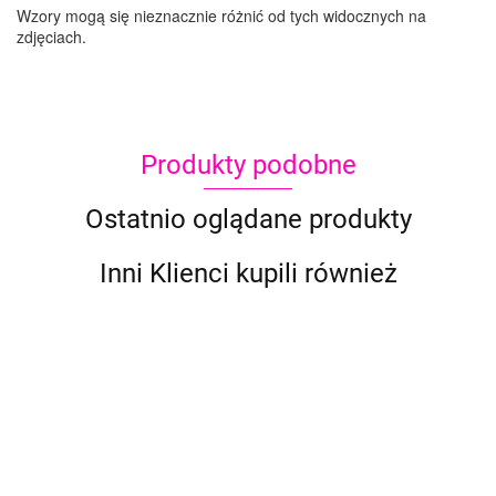
Wzory mogą się nieznacznie różnić od tych widocznych na
zdjęciach.
Produkty podobne
Ostatnio oglądane produkty
Inni Klienci kupili również
Szablon
Szablon
Szablon
Szablon
Szablon
Szab