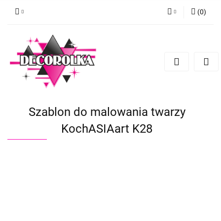
(
0
)
Zaloguj się
Zarejestruj się
Dodaj zgłoszenie
Szablon do malowania twarzy
KochASIAart K28