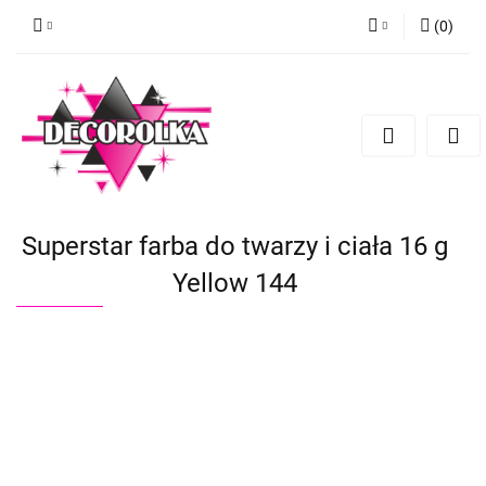
(
0
)
Zaloguj się
Zarejestruj się
Dodaj zgłoszenie
Superstar farba do twarzy i ciała 16 g
Yellow 144