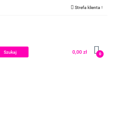
Strefa klienta
Zaloguj się
Zarejestruj się
Dodaj zgłoszenie
0,00 zł
0