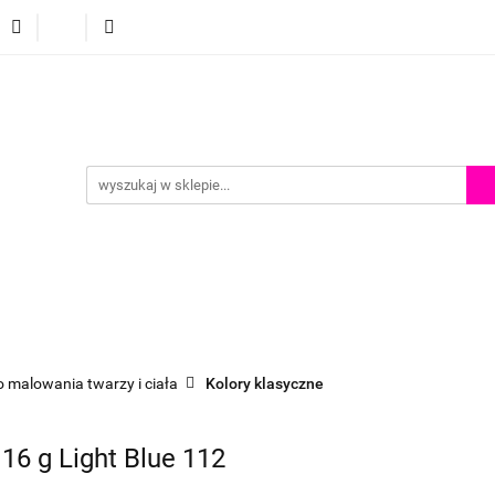
p
Szkolenia z malowania twarzy
Porady i inspiracje
Porady i inspiracje
o malowania twarzy i ciała
Kolory klasyczne
 16 g Light Blue 112