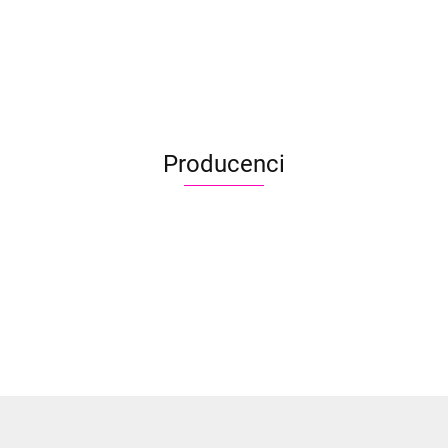
p
Blue
Gr
Merlot
31.50
31.
31.50
Producenci
Aliyah