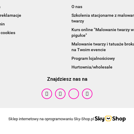
a
O nas
 reklamacje
Szkolenia stacjonarne z malowa
twarzy
min
Kurs online "Malowanie twarzy w
 cookies
pigułce"
Malowanie twarzy i tatuaże bro
na Twoim evencie
Cameleon
Program lojalnościowy
Hurtownia/wholesale
Znajdziesz nas na
Sklep internetowy na oprogramowaniu Sky-Shop.pl