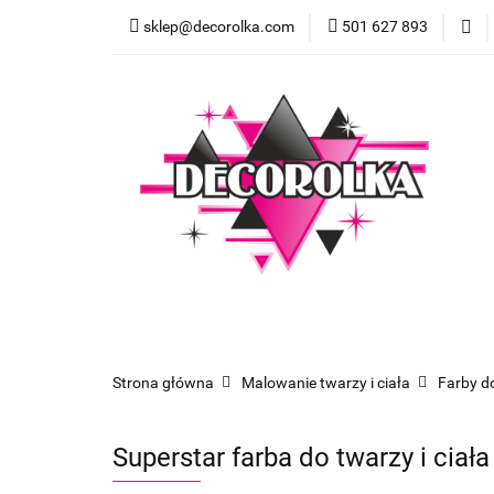
sklep@decorolka.com
501 627 893
Skle
Sklep
Szkolenia z malowania twarzy
Strona główna
Malowanie twarzy i ciała
Farby d
Superstar farba do twarzy i ciała