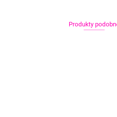
Produkty podobn
Global Colours farba do
twarzy i ciała 20 g Dark
Global Colours farba d