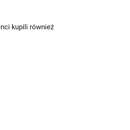
enci kupili również
Global Colours farba do
bal Colours farba do
twarzy i ciała 20 g
rzy i ciała 20 g Fresh
Orange