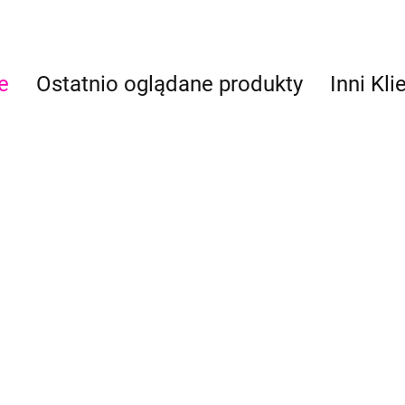
e
Ostatnio oglądane produkty
Inni Kli
Global Colours farba do
Glo
Global Colours farba do
o
twarzy i ciała 20 g Fresh
twa
twarzy i ciała 20 g Deep