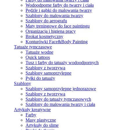
Wodoodporne farby do twarzy i ciała
Pędzle i gąbki do malowania twarzy
Szablony do malowania twarzy
Szablony do aerografu
Maty treningowe do face paintingu
Organizacja i higiena pracy
Brokat kosmetyczny
Konturówki Face&Body Painting
Tatuaże tymczasowe
Tatuaże wodne
Quick tattoos
Tusz i farby do tatuaży wodoodpornych
Szablony z tworzywa
Szablony samoprzylepne
Pyłki do tatuaży
Szablony
Szablony samoprzylepne jednorazowe
Szablony z tworzywa
Szablony do tatuaży tymczasowych
Szablony do malowania twarzy i ciała
Artykuły kreatywne
Farby
Masy plastyczne
Artykuły do slime