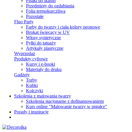
Pisaki do tkanin
Przedmioty do ozdabiania
Folia termokurczliwa
Pozostałe
Fluo Party
Farby do twarzy i ciała kolory neonowe
Brokat świecący w UV
Włosy syntetyczne
Pyłki do tatuaży
Artykuły plastyczne
Wyprzedaż
Produkty cyfrowe
Kursy i e-booki
Materiały do druku
Gadżety
Torby
Kubki
Kolczyki
Szkolenia z malowania twarzy
Szkolenia stacjonarne z dofinansowaniem
Kurs online "Malowanie twarzy w pigułce"
Porady i inspiracje