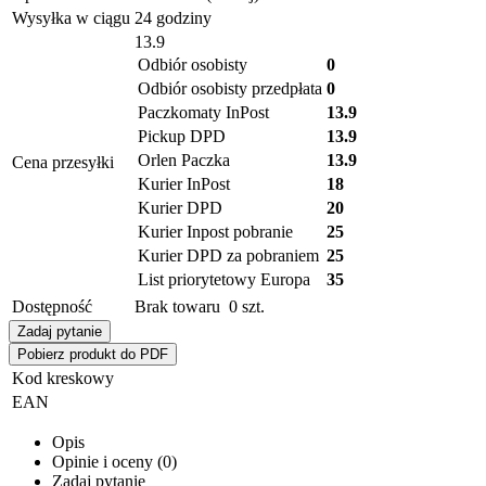
Wysyłka w ciągu
24 godziny
13.9
Odbiór osobisty
0
Odbiór osobisty przedpłata
0
Paczkomaty InPost
13.9
Pickup DPD
13.9
Orlen Paczka
13.9
Cena przesyłki
Kurier InPost
18
Kurier DPD
20
Kurier Inpost pobranie
25
Kurier DPD za pobraniem
25
List priorytetowy Europa
35
Dostępność
Brak towaru
0
szt.
Zadaj pytanie
Pobierz produkt do PDF
Kod kreskowy
EAN
Opis
Opinie i oceny (0)
Zadaj pytanie