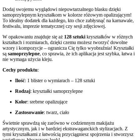
Dodaj swojemu wyglądowi niepowtarzalnego blasku dzięki
samoprzylepnym kryształkom w kolorze różowym opalizującym!
To idealny dodatek dla każdego, kto chce zabłysnąć na karnawale,
festiwalu, imprezie tematycznej czy sesji zdjęciowej.
W opakowaniu znajduje się aż
128 sztuki
kryształków w różnych
kształtach i rozmiarach, dzięki czemu możesz tworzyć dowolne
wzory i kompozycje – ogranicza Cię tylko wyobraźnia! Kryształki
są
samoprzylepne
, co sprawia, że ich aplikacja jest szybka, łatwa i
nie wymaga użycia kleju.
Cechy produktu
:
Ilość
: 1 blister o wymiarach – 128 sztuki
Rodzaj
: kryształki samoprzylepne
Kolor
: srebrne opalizujące
Zastosowanie
: twarz, ciało
Świetnie sprawdzą się zarówno w codziennym makijażu
artystycznym, jak i w bardziej ekstrawaganckich stylizacjach. Z
tymi kryształkami z łatwością przyciągniesz spojrzenia i stworzysz
wyjątkowy, błyszczący look!