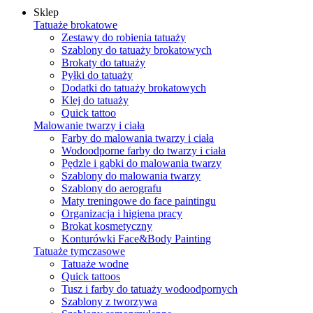
Sklep
Tatuaże brokatowe
Zestawy do robienia tatuaży
Szablony do tatuaży brokatowych
Brokaty do tatuaży
Pyłki do tatuaży
Dodatki do tatuaży brokatowych
Klej do tatuaży
Quick tattoo
Malowanie twarzy i ciała
Farby do malowania twarzy i ciała
Wodoodporne farby do twarzy i ciała
Pędzle i gąbki do malowania twarzy
Szablony do malowania twarzy
Szablony do aerografu
Maty treningowe do face paintingu
Organizacja i higiena pracy
Brokat kosmetyczny
Konturówki Face&Body Painting
Tatuaże tymczasowe
Tatuaże wodne
Quick tattoos
Tusz i farby do tatuaży wodoodpornych
Szablony z tworzywa