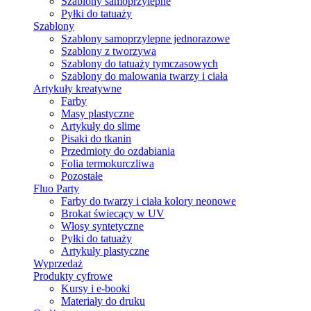
Szablony samoprzylepne
Pyłki do tatuaży
Szablony
Szablony samoprzylepne jednorazowe
Szablony z tworzywa
Szablony do tatuaży tymczasowych
Szablony do malowania twarzy i ciała
Artykuły kreatywne
Farby
Masy plastyczne
Artykuły do slime
Pisaki do tkanin
Przedmioty do ozdabiania
Folia termokurczliwa
Pozostałe
Fluo Party
Farby do twarzy i ciała kolory neonowe
Brokat świecący w UV
Włosy syntetyczne
Pyłki do tatuaży
Artykuły plastyczne
Wyprzedaż
Produkty cyfrowe
Kursy i e-booki
Materiały do druku