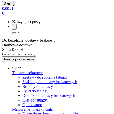
0,00 zł
0
Koszyk jest pusty
x
Do bezpłatnej dostawy brakuje
-,--
Darmowa dostawa!
Suma
0,00 zł
Cena uwzględnia rabaty
Realizuj zamówienie
Sklep
Tatuaże brokatowe
Zestawy do robienia tatuaży
Szablony do tatuaży brokatowych
Brokaty do tatuaży
Pyłki do tatuaży
Dodatki do tatuaży brokatowych
Klej do tatuaży
Quick tattoo
Malowanie twarzy i ciała
Farby do malowania twarzy i ciała