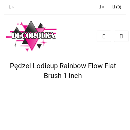
(
0
)
Zaloguj się
Zarejestruj się
Dodaj zgłoszenie
Pędzel Lodieup Rainbow Flow Flat
Brush 1 inch