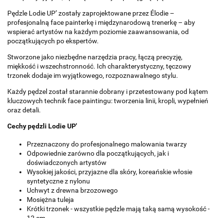
Pędzle Lodie UP’ zostały zaprojektowane przez Élodie –
profesjonalną face painterkę i międzynarodową trenerkę – aby
wspierać artystów na każdym poziomie zaawansowania, od
początkujących po ekspertów.
Stworzone jako niezbędne narzędzia pracy, łączą precyzję,
miękkość i wszechstronność. Ich charakterystyczny, tęczowy
trzonek dodaje im wyjątkowego, rozpoznawalnego stylu.
Każdy pędzel został starannie dobrany i przetestowany pod kątem
kluczowych technik face paintingu: tworzenia linii, kropli, wypełnień
oraz detali.
Cechy pędzli Lodie UP'
Przeznaczony do profesjonalnego malowania twarzy
Odpowiednie zarówno dla początkujących, jak i
doświadczonych artystów
Wysokiej jakości, przyjazne dla skóry, koreańskie włosie
syntetyczne z nylonu
Uchwyt z drewna brzozowego
Mosiężna tuleja
Krótki trzonek - wszystkie pędzle mają taką samą wysokość -