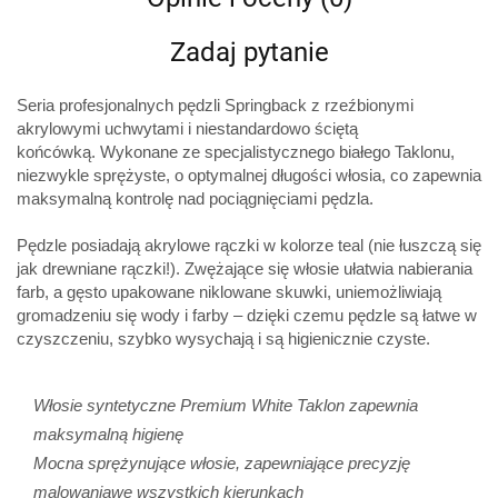
Zadaj pytanie
Seria profesjonalnych pędzli Springback z rzeźbionymi
akrylowymi uchwytami i niestandardowo ściętą
końcówką. Wykonane ze specjalistycznego białego Taklonu,
niezwykle sprężyste, o optymalnej długości włosia, co zapewnia
maksymalną kontrolę nad pociągnięciami pędzla.
Pędzle posiadają akrylowe rączki w kolorze teal (nie łuszczą się
jak drewniane rączki!). Zwężające się włosie ułatwia nabierania
farb, a gęsto upakowane niklowane skuwki, uniemożliwiają
gromadzeniu się wody i farby – dzięki czemu pędzle są łatwe w
czyszczeniu, szybko wysychają i są higienicznie czyste.
Włosie syntetyczne Premium White Taklon zapewnia
maksymalną higienę
Mocna sprężynujące włosie, zapewniające precyzję
malowaniawe wszystkich kierunkach