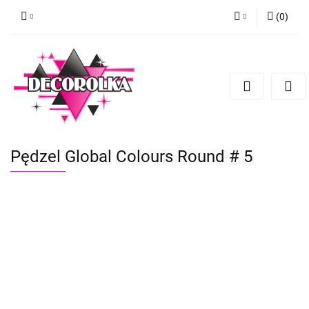
(
0
)
Zaloguj się
Zarejestruj się
Dodaj zgłoszenie
Pędzel Global Colours Round # 5