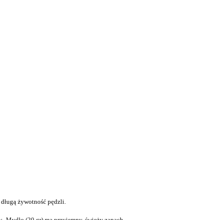
 długą żywotność pędzli.
w.
Mydło (20 gr) ma przyjemny, świeży zapach.