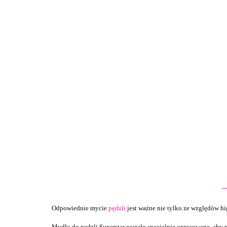
Odpowiednie mycie
pędzli
jest ważne nie tylko ze względów hi
Mydło do pędzli Superstar zostało specjalnie opracowane, aby