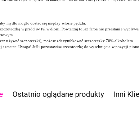
 aby mydło mogło dostać się między włosie pędzla.
 szczoteczką w przód iw tył w dłoni.
Powtarzaj to, aż farba nie przestanie wypływa
ierowym.
niesz używać szczoteczki), możesz zdezynfekować szczoteczkę 70% alkoholem.
tej szmatce. Uwaga!
Jeśli pozostawisz szczoteczkę do wyschnięcia w pozycji pio
e
Ostatnio oglądane produkty
Inni Kli