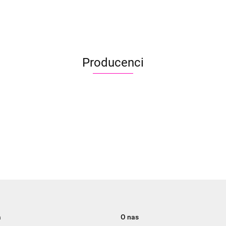
Producenci
Aliyah
a
O nas