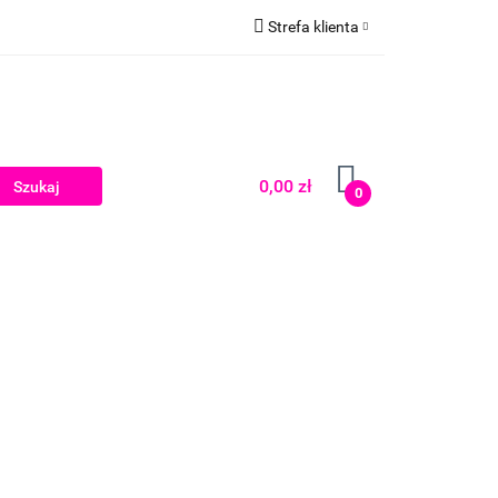
Strefa klienta
Zaloguj się
Zarejestruj się
Dodaj zgłoszenie
0,00 zł
0