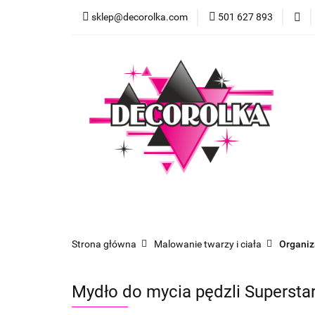
sklep@decorolka.com
501 627 893
Skle
Sklep
Szkolenia z malowania twarzy
Strona główna
Malowanie twarzy i ciała
Organiz
Mydło do mycia pędzli Superstar