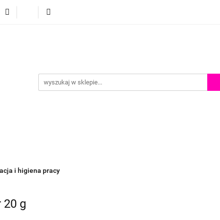
p
Szkolenia z malowania twarzy
Porady i inspiracje
Porady i inspiracje
acja i higiena pracy
 20 g