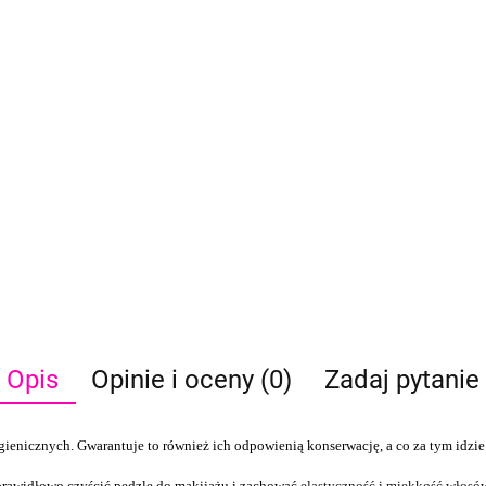
Opis
Opinie i oceny (0)
Zadaj pytanie
gienicznych. Gwarantuje to również ich odpowienią konserwację, a co za tym idzie
 prawidłowo czyścić pędzle do makijażu i zachować
elastyczność i miękkość włosó