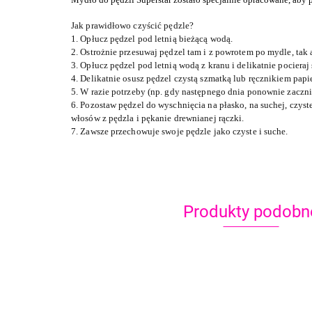
Jak prawidłowo czyścić pędzle?
1. Opłucz pędzel pod letnią bieżącą wodą.
2. Ostrożnie przesuwaj pędzel tam i z powrotem po mydle, tak
3. Opłucz pędzel pod letnią wodą z kranu i delikatnie pocieraj
4. Delikatnie osusz pędzel czystą szmatką lub ręcznikiem pap
5. W razie potrzeby (np. gdy następnego dnia ponownie zacz
6. Pozostaw pędzel do wyschnięcia na płasko, na suchej, czys
włosów z pędzla i pękanie drewnianej rączki.
7. Zawsze przechowuje swoje pędzle jako czyste i suche.
Produkty podobn