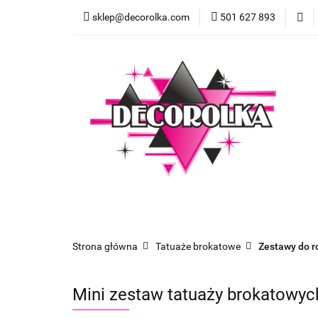
sklep@decorolka.com
501 627 893
Skle
Sklep
Szkolenia z malowania twarzy
Strona główna
Tatuaże brokatowe
Zestawy do r
Mini zestaw tatuaży brokatowy