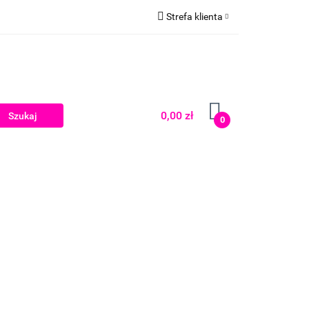
Strefa klienta
Zaloguj się
Zarejestruj się
Dodaj zgłoszenie
0,00 zł
0