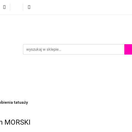
p
Szkolenia z malowania twarzy
Porady i inspiracje
Porady i inspiracje
obienia tatuaży
ch MORSKI