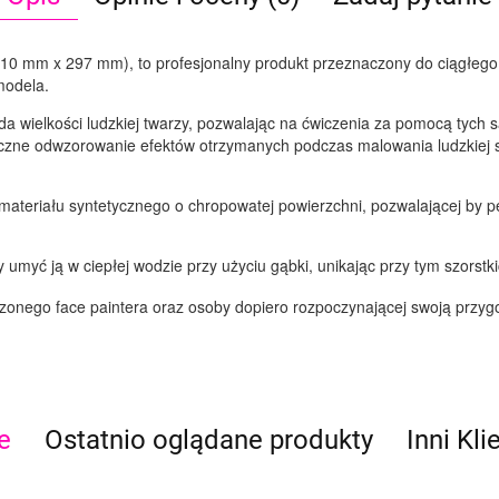
210 mm x 297 mm), to profesjonalny produkt przeznaczony do ciągłego 
modela.
a wielkości ludzkiej twarzy, pozwalając na ćwiczenia za pomocą tych
tyczne odwzorowanie efektów otrzymanych podczas malowania ludzkiej 
materiału syntetycznego o chropowatej powierzchni, pozwalającej by p
 umyć ją w ciepłej wodzie przy użyciu gąbki, unikając przy tym szorstki
zonego face paintera oraz osoby dopiero rozpoczynającej swoją przy
e
Ostatnio oglądane produkty
Inni Kli