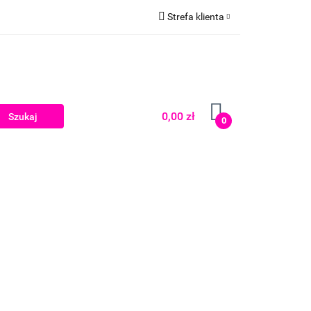
Strefa klienta
Zaloguj się
Zarejestruj się
Dodaj zgłoszenie
0,00 zł
0