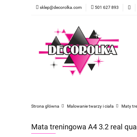
sklep@decorolka.com
501 627 893
Skle
Sklep
Szkolenia z malowania twarzy
Strona główna
Malowanie twarzy i ciała
Maty tr
Mata treningowa A4 3.2 real qual