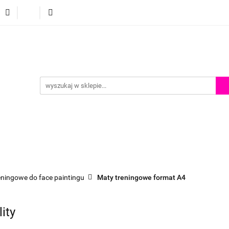
p
Szkolenia z malowania twarzy
Porady i inspiracje
Porady i inspiracje
eningowe do face paintingu
Maty treningowe format A4
ity