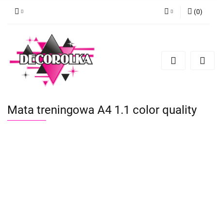
(
0
)
Zaloguj się
Zarejestruj się
Dodaj zgłoszenie
Mata treningowa A4 1.1 color quality