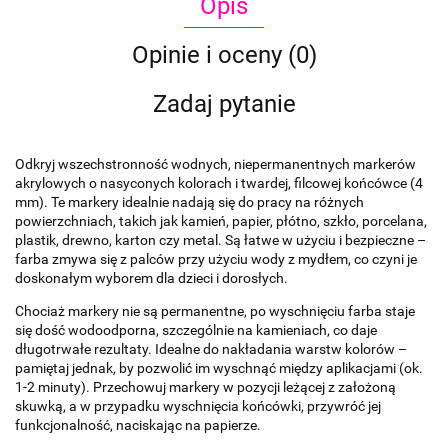
Opis
Opinie i oceny (0)
Zadaj pytanie
Odkryj wszechstronność wodnych, niepermanentnych markerów
akrylowych o nasyconych kolorach i twardej, filcowej końcówce (4
mm). Te markery idealnie nadają się do pracy na różnych
powierzchniach, takich jak kamień, papier, płótno, szkło, porcelana,
plastik, drewno, karton czy metal. Są łatwe w użyciu i bezpieczne –
farba zmywa się z palców przy użyciu wody z mydłem, co czyni je
doskonałym wyborem dla dzieci i dorosłych.
Chociaż markery nie są permanentne, po wyschnięciu farba staje
się dość wodoodporna, szczególnie na kamieniach, co daje
długotrwałe rezultaty. Idealne do nakładania warstw kolorów –
pamiętaj jednak, by pozwolić im wyschnąć między aplikacjami (ok.
1-2 minuty). Przechowuj markery w pozycji leżącej z założoną
skuwką, a w przypadku wyschnięcia końcówki, przywróć jej
funkcjonalność, naciskając na papierze.