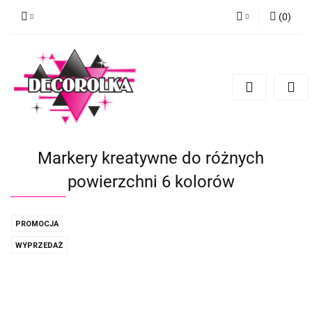
(
0
)
Zaloguj się
Zarejestruj się
Dodaj zgłoszenie
Markery kreatywne do różnych
powierzchni 6 kolorów
PROMOCJA
WYPRZEDAŻ