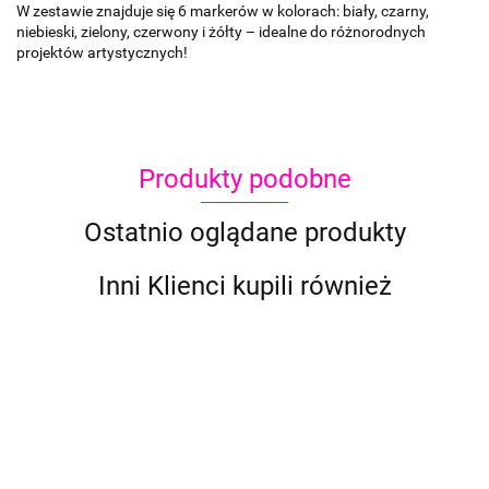
W zestawie znajduje się 6 markerów w kolorach: biały, czarny,
niebieski, zielony, czerwony i żółty – idealne do różnorodnych
projektów artystycznych!
Produkty podobne
Ostatnio oglądane produkty
Inni Klienci kupili również
Kapsułki
Masa
Masa
Aktywator
Flamastry
z krwią
Szablon
Sz
Foam
Silk Clay