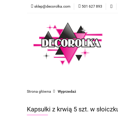
sklep@decorolka.com
501 627 893
Skle
Sklep
Szkolenia z malowania twarzy
Strona główna
Wyprzedaż
Kapsułki z krwią 5 szt. w słoiczk