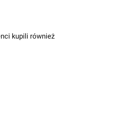
enci kupili również
Szablon do
Szablon do
y
malowania twarzy
malowania twarzy
Topaz Stencils 34