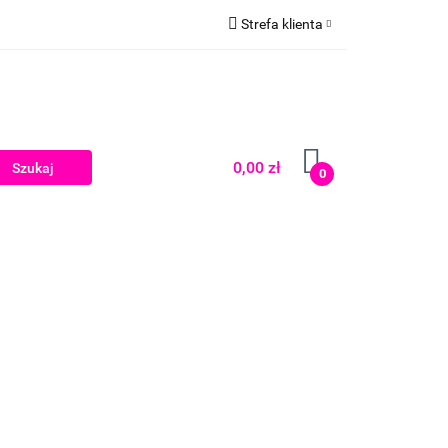
Strefa klienta
Zaloguj się
Zarejestruj się
Dodaj zgłoszenie
0,00 zł
0