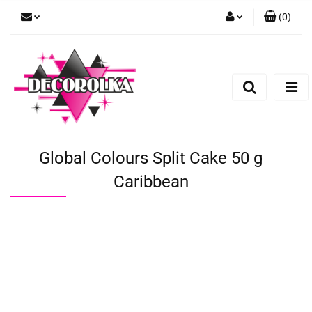
(
0
)
Zaloguj się
Zarejestruj się
Dodaj zgłoszenie
Global Colours Split Cake 50 g
Caribbean