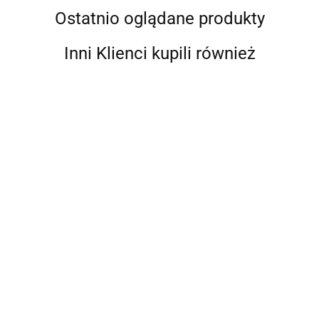
Ostatnio oglądane produkty
Inni Klienci kupili również
Farba do twarzy i ciała FPA
Farba do twarzy i ciała FPA
Combo 50g Kristin Olsson -
Combo 50g Kristin Olsson -