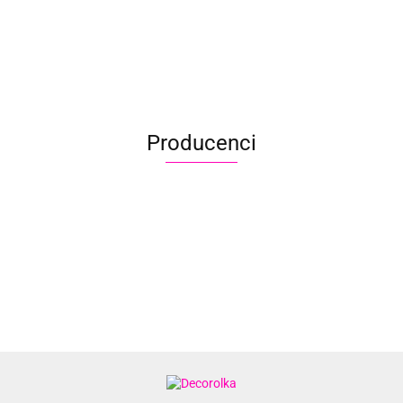
Wisteria
Coral Reef
65.90
65.90
Producenci
Aliyah