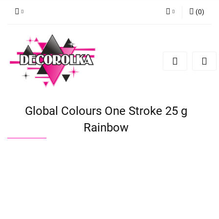
(
0
)
Zaloguj się
Zarejestruj się
Dodaj zgłoszenie
Global Colours One Stroke 25 g
Rainbow