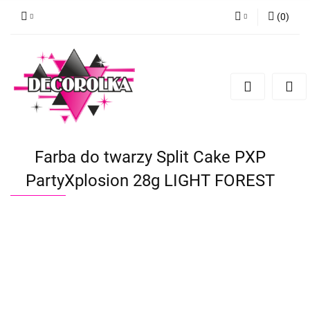
(
0
)
Zaloguj się
Zarejestruj się
Dodaj zgłoszenie
Farba do twarzy Split Cake PXP
PartyXplosion 28g LIGHT FOREST