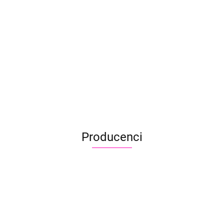
Cameleon
Cameleon
Cameleon One
Cameleon One
One Stroke
One Stroke
Stroke 30 g
Stroke 30 g
30 g Autumn
30 g Tenerifa
49.90
FreshGrass
49.90
Purpleparade
49.90
49.90
Producenci
Aliyah