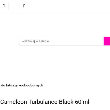
p
Szkolenia z malowania twarzy
Porady i inspiracje
Porady i inspiracje
by do tatuaży wodoodpornych
 Cameleon Turbulance Black 60 ml