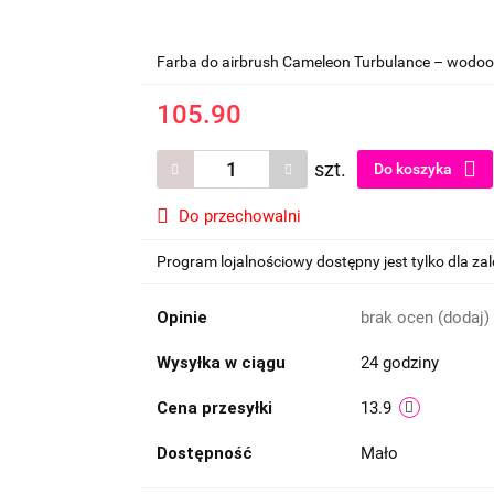
Farba do airbrush Cameleon Turbulance – wodood
105.90
szt.
Do koszyka
Do przechowalni
Program lojalnościowy dostępny jest tylko dla z
Opinie
brak ocen
(dodaj)
Wysyłka w ciągu
24 godziny
Cena przesyłki
13.9
Dostępność
Mało