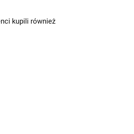
enci kupili również
 60 ml Flo Yellow