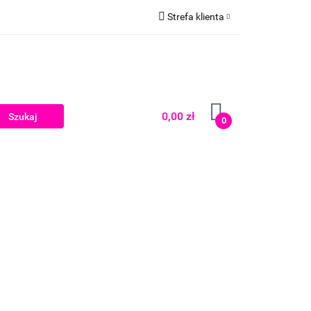
Strefa klienta
Zaloguj się
Zarejestruj się
Dodaj zgłoszenie
0,00 zł
0