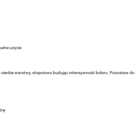
nalne użycie
aj cienkie warstwy, stopniowo budując intensywność koloru. Pozostaw do
órę