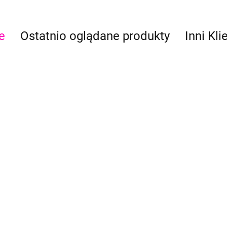
e
Ostatnio oglądane produkty
Inni Kli
ProAiir HYBRID 60 ml Flo Blue
ProAiir HYBRID