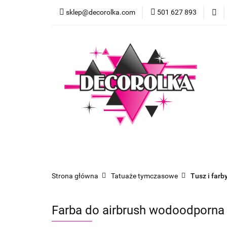
sklep@decorolka.com
501 627 893
Skle
Sklep
Szkolenia z malowania twarzy
Strona główna
Tatuaże tymczasowe
Tusz i far
Farba do airbrush wodoodporna