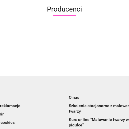
Producenci
Aliyah
a
O nas
 reklamacje
Szkolenia stacjonarne z malowa
twarzy
min
Kurs online "Malowanie twarzy w
 cookies
pigułce"