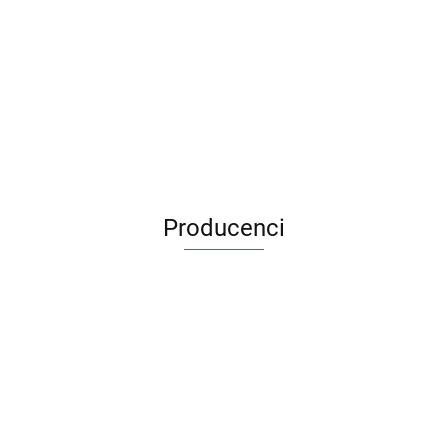
6.90
GWIAZDK
Brokat do tatuaży
Brokat do tatuaży
srebrny
złoty
BIODEGRADOWALNY
BIODEGRADOWALNY
4.90
4.90
Producenci
Aliyah