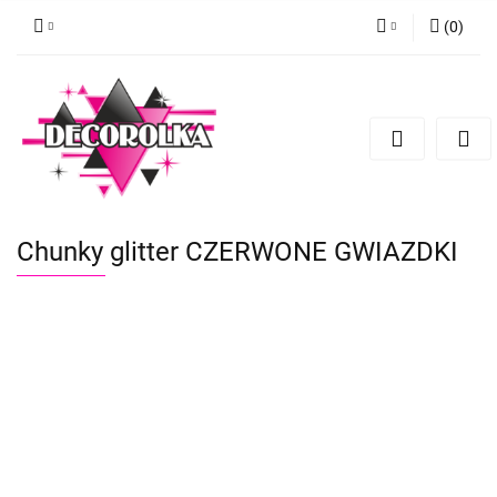
(
0
)
Zaloguj się
Zarejestruj się
Dodaj zgłoszenie
Chunky glitter CZERWONE GWIAZDKI