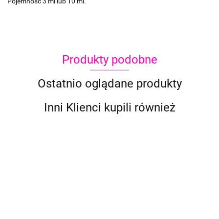
Pojemność 3 ml lub 10 ml.
Produkty podobne
Ostatnio oglądane produkty
Inni Klienci kupili również
Chunky
glitter
Chunky
niebieski
glitter
6.90
z żółtym
NIEBIESK