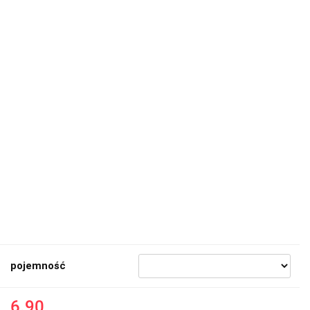
pojemność
6.90