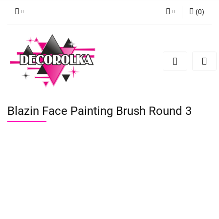
(
0
)
Zaloguj się
Zarejestruj się
Dodaj zgłoszenie
Blazin Face Painting Brush Round 3