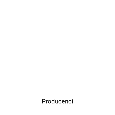
Gąbka na palec Dauber Finger x 5
24.50
23.90
Producenci