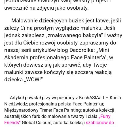
jednocześnie stworzyć swój własny projekt i
uwiecznić na zdjęciu jako osobisty.
Malowanie dziecięcych buziek jest łatwe, jeśli
zależy Ci na prostym wyglądzie malunku. Jeśli
jednak załapiesz „zmalowanego bakcyla” i ważny
jest dla Ciebie rozwój osobisty, zapraszamy do
naszej serii artykułów blog Decorolka: „Mini
Akademia profesjonalnego Face Painter’a”, w
których dowiesz się jak sprawić, aby Twoje
malunki zawsze kończyły się szczerą reakcją
dziecka „WOW!”
Artykuł powstał przy współpracy z KochASIAart – Kasia
Niedźwiedź; profesjonalna polska Face Painter’ka;
Międzynarodowy Trener Face Painting; autorka kolekcji
australijskich farb do malowania twarzy i ciała
„Furry
Friends”
Global Colours; autorka kolekcji
szablonów do