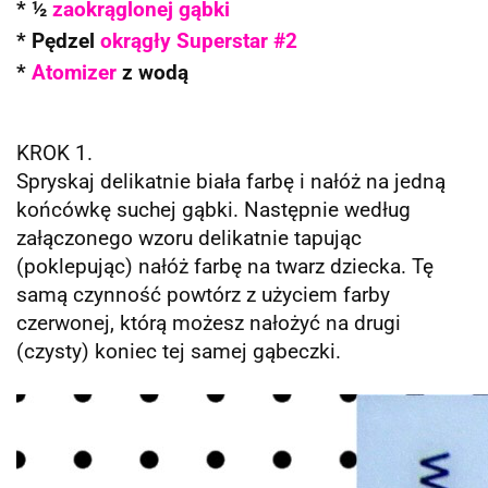
* ½
zaokrąglonej gąbki
* Pędzel
okrągły Superstar #2
*
Atomizer
z wodą
KROK 1.
Spryskaj delikatnie biała farbę i nałóż na jedną
końcówkę suchej gąbki. Następnie według
załączonego wzoru delikatnie tapując
(poklepując) nałóż farbę na twarz dziecka. Tę
samą czynność powtórz z użyciem farby
czerwonej, którą możesz nałożyć na drugi
(czysty) koniec tej samej gąbeczki.