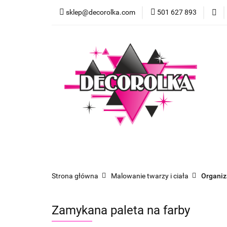
sklep@decorolka.com
501 627 893
Skle
Sklep
Szkolenia z malowania twarzy
Strona główna
Malowanie twarzy i ciała
Organiz
Zamykana paleta na farby