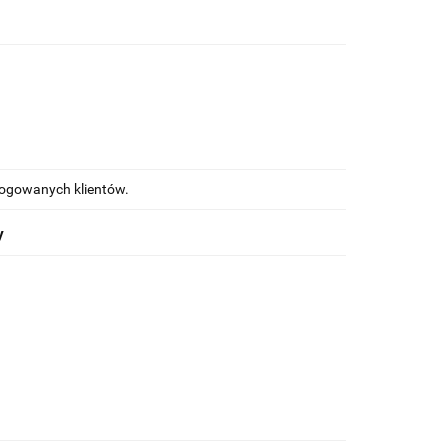
alogowanych klientów.
y