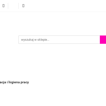
p
Szkolenia z malowania twarzy
Porady i inspiracje
Porady i inspiracje
acja i higiena pracy