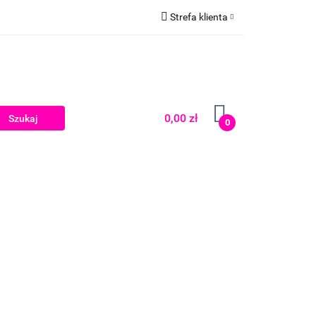
Strefa klienta
Zaloguj się
Zarejestruj się
Dodaj zgłoszenie
0,00 zł
0