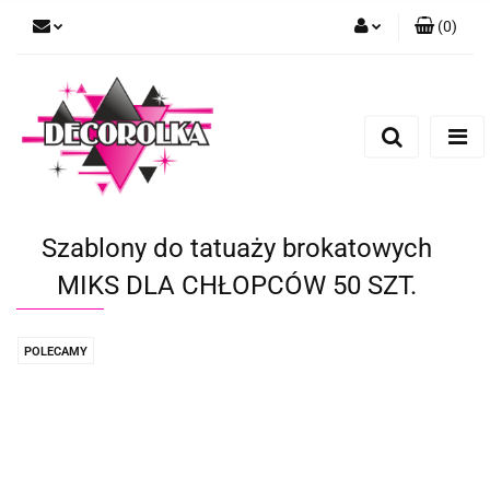
(
0
)
Zaloguj się
Zarejestruj się
Dodaj zgłoszenie
Szablony do tatuaży brokatowych
MIKS DLA CHŁOPCÓW 50 SZT.
POLECAMY