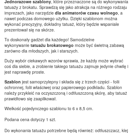
Jednorazowe szablony
, które przeznaczone są do wykonywania
tatuaży z brokatu. Sprawdzą się jako atrakcja na różnego rodzaju
imprezach, jako narzędzie
dla animatorów czasu wolnego
, a
nawet podczas domowego użytku. Dzięki szablonom można
wykonać precyzyjny, dokładny tatuaż, który będzie wspaniale
prezentował się na skórze.
To doskonały gadżet dla każdego! Samodzielne
wykonywanie
tatuażu brokatowego
może być świetną zabawą
zarówno dla młodszych, jak i starszych.
Duży wybór ciekawych wzorów sprawia, że każdy może wybrać
coś dla siebie, a zrobienie takiego tatuażu zajmuje jedynie chwilę i
jest naprawdę proste.
Szablon
jest samoprzylepny i składa się z trzech części - folii
ochronnej, folii właściwej oraz papierowego podkładu. Szablon
należy przykleić na oczyszczoną i odtłuszczoną skórę, aby tatuaż
prawidłowo się zaaplikował.
Wielkość pojedynczego szablonu to 6 x 8,5 cm.
Podana cena dotyczy 1 szt.
Do wykonania tatuażu potrzebne będą również: odtłuszczacz, klej