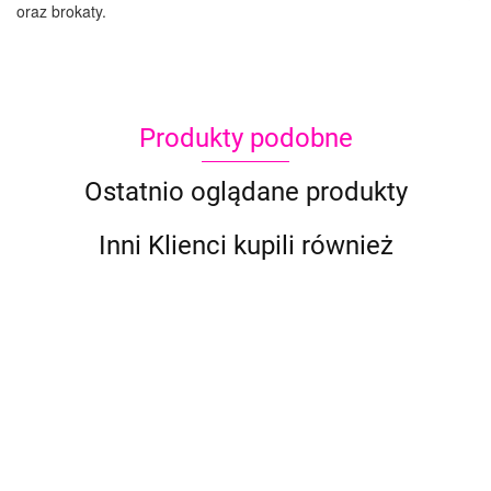
oraz brokaty.
Produkty podobne
Ostatnio oglądane produkty
Inni Klienci kupili również
Szablony do
Szablony do
Szablony do
Szablon
Brokat neon
tatuaży
tatuaży
tatuaży
tatuaży