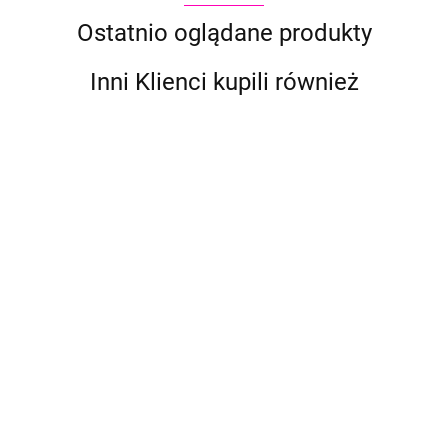
Ostatnio oglądane produkty
Inni Klienci kupili również
Brokat Superstar
Brokat Superstar
Brokat Superstar
Fine Glitter
Fine Glitter
Fine Glitter
Fluorescent Blue
Fluorescent Green
Fluorescent Yellow
8.90
8.90
8.90
5ml
5ml
5ml