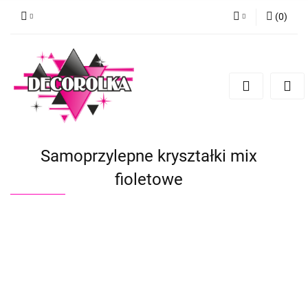
(
0
)
Zaloguj się
Zarejestruj się
Dodaj zgłoszenie
Samoprzylepne kryształki mix
fioletowe