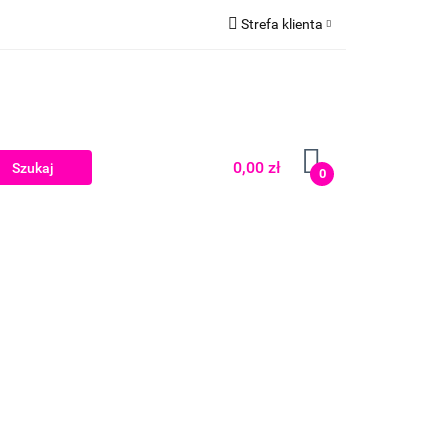
Strefa klienta
Zaloguj się
Zarejestruj się
Dodaj zgłoszenie
0,00 zł
0