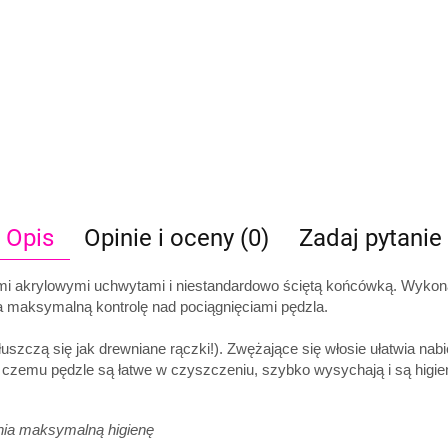
Opis
Opinie i oceny (0)
Zadaj pytanie
ymi akrylowymi uchwytami i niestandardowo ściętą końcówką. Wykona
ia maksymalną kontrolę nad pociągnięciami pędzla.
 łuszczą się jak drewniane rączki!). Zwężające się włosie ułatwia na
i czemu pędzle są łatwe w czyszczeniu, szybko wysychają i są higie
nia maksymalną higienę