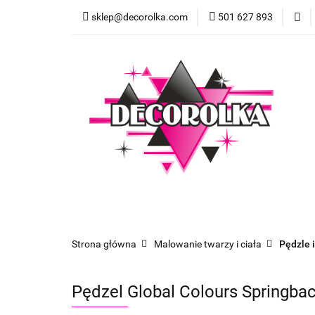
sklep@decorolka.com
501 627 893
Skle
Sklep
Szkolenia z malowania twarzy
Strona główna
Malowanie twarzy i ciała
Pędzle 
Pędzel Global Colours Springb