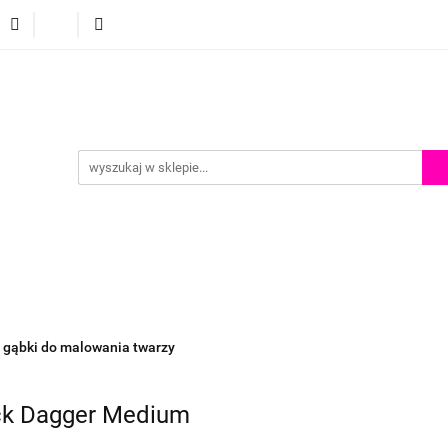
p
Szkolenia z malowania twarzy
Porady i inspiracje
Porady i inspiracje
i gąbki do malowania twarzy
ack Dagger Medium