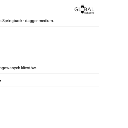
rs Springback - dagger medium.
alogowanych klientów.
y