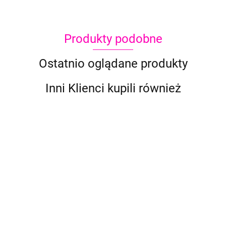
Produkty podobne
Ostatnio oglądane produkty
Inni Klienci kupili również
Gąbka Superstar
Gąbka na palec
Gąbka Superstar
ECO łezka x 5