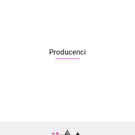
Dauber Finger x 5
EKO antracyt x 5
17.50
24.50
17.50
16.90
23.90
16.90
Producenci
Aliyah