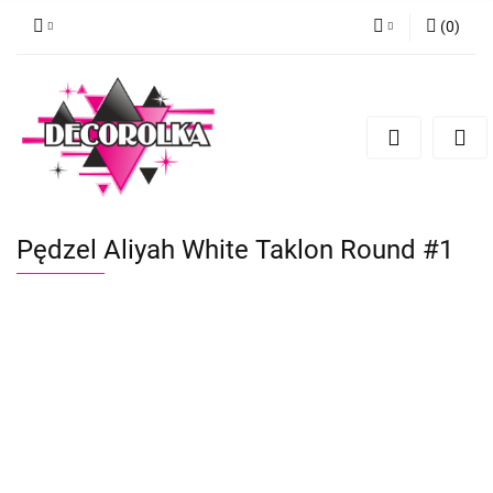
(
0
)
Zaloguj się
Zarejestruj się
Dodaj zgłoszenie
Pędzel Aliyah White Taklon Round #1