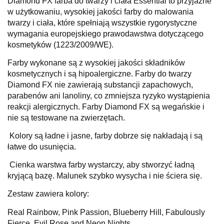
Diamond FX farba do twarzy i ciała Essential to przyjazne
w użytkowaniu, wysokiej jakości farby do malowania
twarzy i ciała, które spełniają wszystkie rygorystyczne
wymagania europejskiego prawodawstwa dotyczącego
kosmetyków (1223/2009/WE).
Farby wykonane są z wysokiej jakości składników
kosmetycznych i są hipoalergiczne. Farby do twarzy
Diamond FX nie zawierają substancji zapachowych,
parabenów ani lanoliny, co zmniejsza ryzyko wystąpienia
reakcji alergicznych. Farby Diamond FX są wegańskie i
nie są testowane na zwierzętach.
Kolory są ładne i jasne, farby dobrze się nakładają i są
łatwe do usunięcia.
Cienka warstwa farby wystarczy, aby stworzyć ładną
kryjącą bazę. Malunek szybko wysycha i nie ściera się.
Zestaw zawiera kolory:
Real Rainbow, Pink Passion, Blueberry Hill, Fabulously
Fierce, Evil Rose and Neon Nights