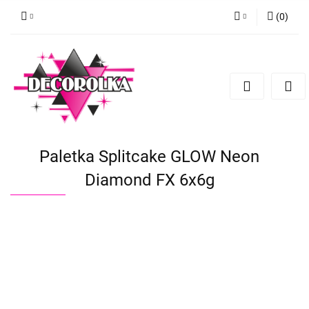
(
0
)
Zaloguj się
Zarejestruj się
Dodaj zgłoszenie
Paletka Splitcake GLOW Neon
Diamond FX 6x6g