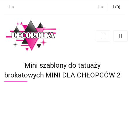
(
0
)
Zaloguj się
Zarejestruj się
Dodaj zgłoszenie
Mini szablony do tatuaży
brokatowych MINI DLA CHŁOPCÓW 2