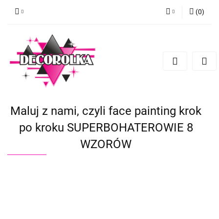
(
0
)
Zaloguj się
Zarejestruj się
Dodaj zgłoszenie
Maluj z nami, czyli face painting krok
po kroku SUPERBOHATEROWIE 8
WZORÓW