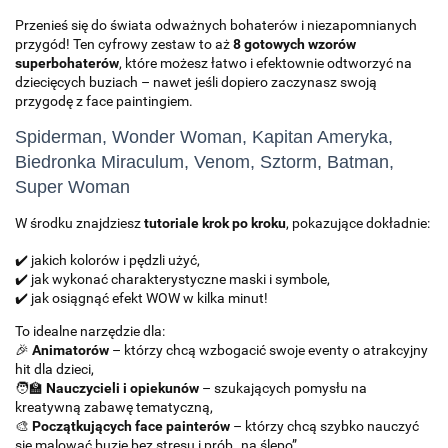
Przenieś się do świata odważnych bohaterów i niezapomnianych
przygód! Ten cyfrowy zestaw to aż
8 gotowych wzorów
superbohaterów
, które możesz łatwo i efektownie odtworzyć na
dziecięcych buziach – nawet jeśli dopiero zaczynasz swoją
przygodę z face paintingiem.
Spiderman, Wonder Woman, Kapitan Ameryka,
Biedronka Miraculum, Venom, Sztorm, Batman,
Super Woman
W środku znajdziesz
tutoriale krok po kroku
, pokazujące dokładnie:
✔️ jakich kolorów i pędzli użyć,
✔️ jak wykonać charakterystyczne maski i symbole,
✔️ jak osiągnąć efekt WOW w kilka minut!
To idealne narzędzie dla:
🎉
Animatorów
– którzy chcą wzbogacić swoje eventy o atrakcyjny
hit dla dzieci,
🧑‍🏫
Nauczycieli i opiekunów
– szukających pomysłu na
kreatywną zabawę tematyczną,
🎨
Początkujących face painterów
– którzy chcą szybko nauczyć
się malować buzie bez stresu i prób „na ślepo”.