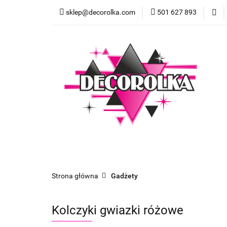
sklep@decorolka.com
501 627 893
Skle
Sklep
Szkolenia z malowania twarzy
Strona główna
Gadżety
Kolczyki gwiazki różowe