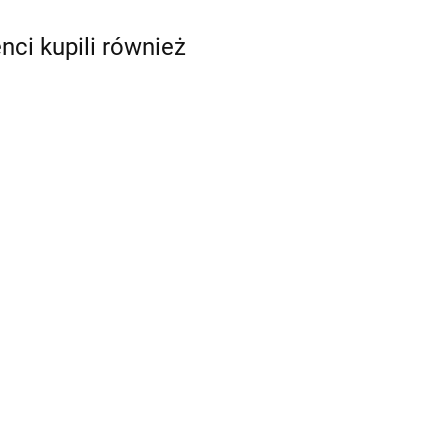
enci kupili również
Kolczyki
Kolczyki
Kolczyki gwiazki
gwiazki żółte
gwiazki turkus
zielone
19.00
19.00
19.00