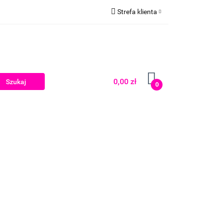
Strefa klienta
Zaloguj się
Zarejestruj się
Dodaj zgłoszenie
0,00 zł
0