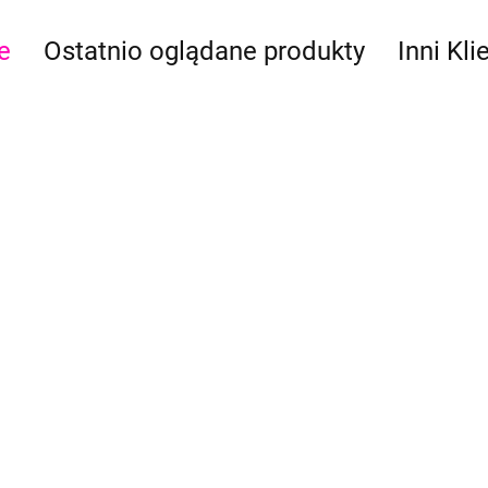
e
Ostatnio oglądane produkty
Inni Kli
Kolczyki
gwiazki białe
Kolczyki gwiazki
Kolczyki gwiazki
jasny róż
19.00
jasny fiolet
19.00
19.00
a z gumą