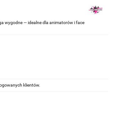
mega wygodne — idealne dla animatorów i face
alogowanych klientów.