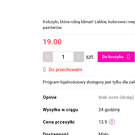
Kolczyki, które robią klimat! Lekkie, kolorowe i 
painterów.
19.00
szt.
Do koszyka
Do przechowalni
Program lojalnościowy dostępny jest tylko dla z
Opinie
brak ocen
(dodaj)
Wysyłka w ciągu
24 godziny
Cena przesyłki
13.9
Dostępność
Mało