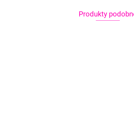
Produkty podobn
Kolczyki brokatowe ombre
ogon syrenki
Kolczyki dziewczynk
19.00
balonową turkus