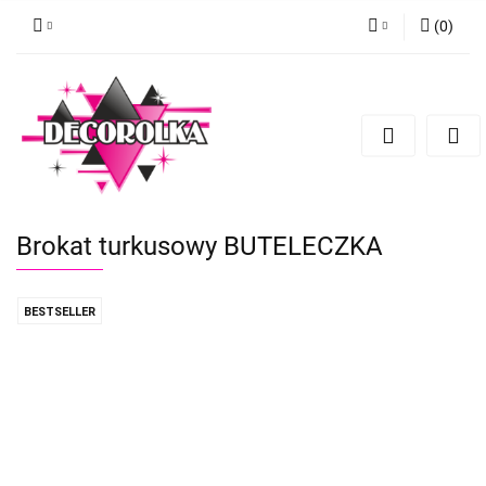
(
0
)
Zaloguj się
Zarejestruj się
Dodaj zgłoszenie
Brokat turkusowy BUTELECZKA
BESTSELLER