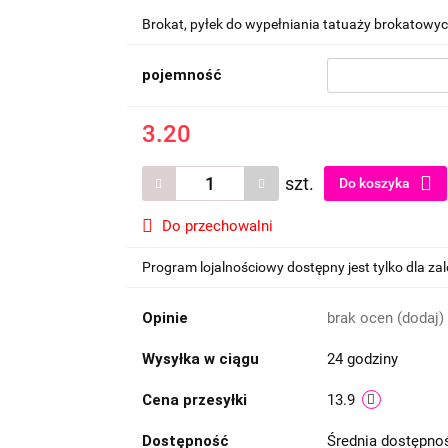
Brokat, pyłek do wypełniania tatuaży brokatowyc
pojemność
3.20
szt.
Do koszyka
Do przechowalni
Program lojalnościowy dostępny jest tylko dla z
Opinie
brak ocen
(dodaj)
Wysyłka w ciągu
24 godziny
Cena przesyłki
13.9
Dostępność
Średnia dostępn