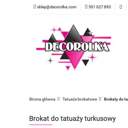
sklep@decorolka.com
501 627 893
Skle
Sklep
Szkolenia z malowania twarzy
Strona główna
Tatuaże brokatowe
Brokaty do t
Brokat do tatuaży turkusowy