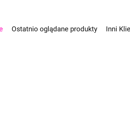
e
Ostatnio oglądane produkty
Inni Kli
Br
Brokat do tatuaży
kat do tatuaży
ró
niebieski
etowy
3.2
3.20
Brokat do tatuaży jasna
zieleń oliwka