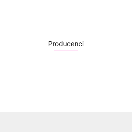
3.20
Producenci
Aliyah