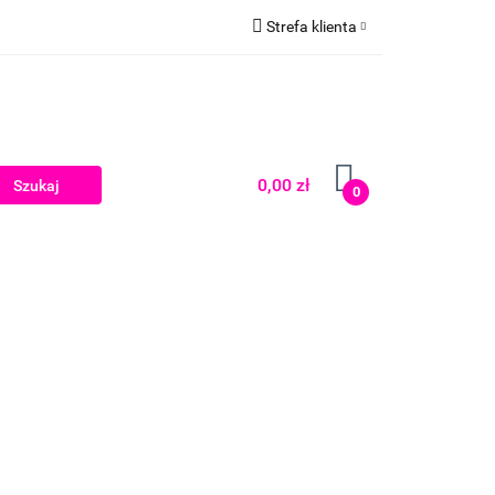
Strefa klienta
Zaloguj się
Zarejestruj się
Dodaj zgłoszenie
0,00 zł
0