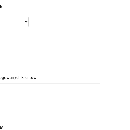
h.
alogowanych klientów.
ość