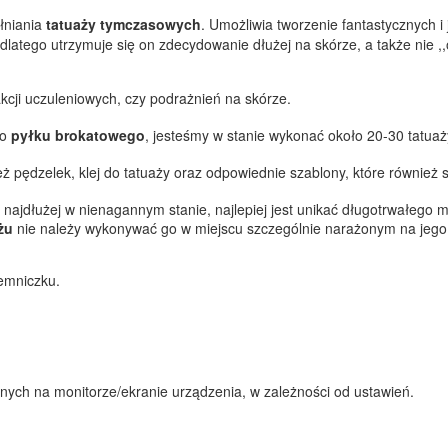
łniania
tatuaży tymczasowych
. Umożliwia tworzenie fantastycznych 
dlatego utrzymuje się on zdecydowanie dłużej na skórze, a także nie ,
kcji uczuleniowych, czy podrażnień na skórze.
go
pyłku brokatowego
, jesteśmy w stanie wykonać około 20-30 tatuaż
ż pędzelek, klej do tatuaży oraz odpowiednie szablony, które również
 najdłużej w nienagannym stanie, najlepiej jest unikać długotrwałego 
żu
nie należy wykonywać go w miejscu szczególnie narażonym na jego ści
emniczku.
nych na monitorze/ekranie urządzenia, w zależności od ustawień.