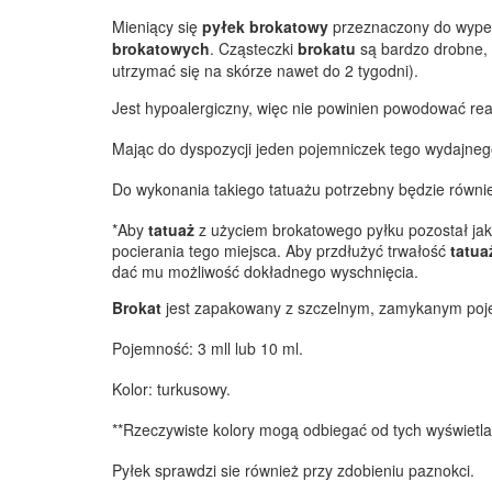
Mieniący się
pyłek brokatowy
przeznaczony do wype
brokatowych
. Cząsteczki
brokatu
są bardzo drobne, 
utrzymać się na skórze nawet do 2 tygodni).
Jest hypoalergiczny, więc nie powinien powodować rea
Mając do dyspozycji jeden pojemniczek tego wydajne
Do wykonania takiego tatuażu potrzebny będzie równie
*Aby
tatuaż
z użyciem brokatowego pyłku pozostał jak
pocierania tego miejsca. Aby przdłużyć trwałość
tatua
dać mu możliwość dokładnego wyschnięcia.
Brokat
jest zapakowany z szczelnym, zamykanym poj
Pojemność: 3 mll lub 10 ml.
Kolor: turkusowy.
**Rzeczywiste kolory mogą odbiegać od tych wyświetla
Pyłek sprawdzi sie również przy zdobieniu paznokci.