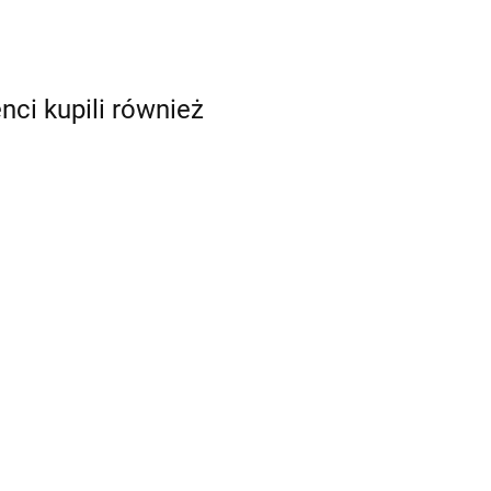
enci kupili również
Brokat do
Brokat do tatuaży
okat do tatuaży
tatuaży biały
zielony
żowy
3.80
3.20
0