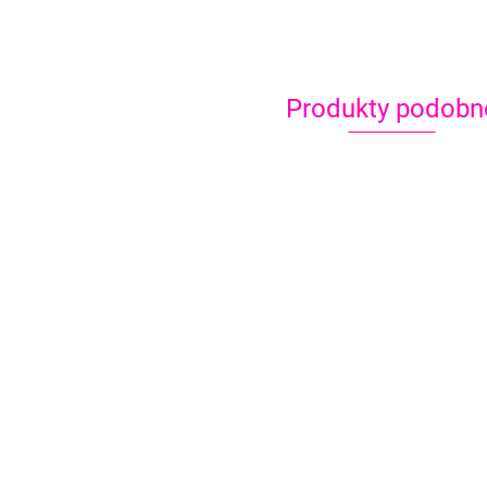
Produkty podobn
Bro
Brokat do tatuaży
fiol
czerwony
Brokat do tatuaży
3.20
3.20
ciemny róż fuksja