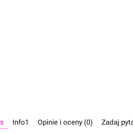
s
Info1
Opinie i oceny (0)
Zadaj pyt