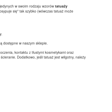
i jedynych w swoim rodzaju wzorów
tatuaży
,osypuje się" tak szybko (wówczas tatuaż może
y.
 są dostępne w naszym sklepie.
moczenia, kontaktu z tłustymi kosmetykami oraz
eranie. Dodatkowo, jeśli tatuaż jest wilgotny, należy